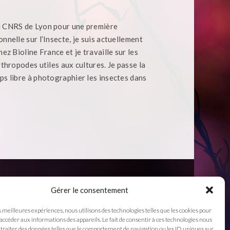
u CNRS de Lyon pour une première
nnelle sur l’Insecte, je suis actuellement
ez Bioline France et je travaille sur les
rthropodes utiles aux cultures. Je passe la
s libre à photographier les insectes dans
Gérer le consentement
s meilleures expériences, nous utilisons des technologies telles que les cookies pour
 accéder aux informations des appareils. Le fait de consentir à ces technologies nous
traiter des données telles que le comportement de navigation ou les ID uniques sur