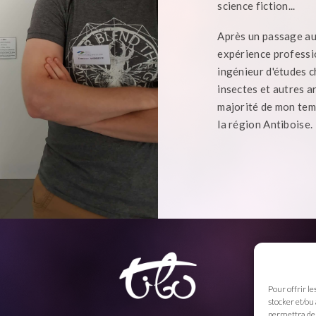
science fiction...
Après un passage a
expérience professio
ingénieur d'études ch
insectes et autres a
majorité de mon temp
la région Antiboise.
Pour offrir le
stocker et/ou
permettra de 