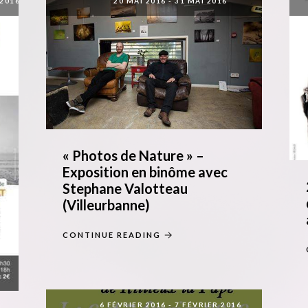
2016
20 MAI 2016
-
31 MAI 2016
« Photos de Nature » –
Exposition en binôme avec
Stephane Valotteau
(Villeurbanne)
CONTINUE READING
6 FÉVRIER 2016
-
7 FÉVRIER 2016