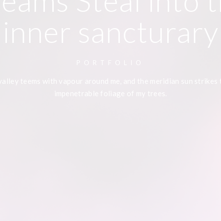
eams Steal into 
inner sancturary
PORTFOLIO
valley teems with vapour around me, and the meridian sun strikes 
impenetrable foliage of my trees.