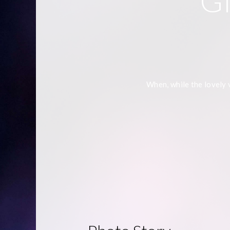
Gl
When, while the lovely 