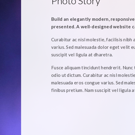
Photo Story
Build an elegantly modern, responsive 
presented. A well-designed website ca
Curabitur ac nisl molestie, facilisis nibh
varius. Sed malesuada dolor eget velit e
suscipit vel ligula at dharetra.
Fusce aliquam tincidunt hendrerit. Nunc t
odio ut dictum. Curabitur ac nisl molestie,
malesuada eros congue varius. Sed males
finibus pretium. Nam suscipit vel ligula a