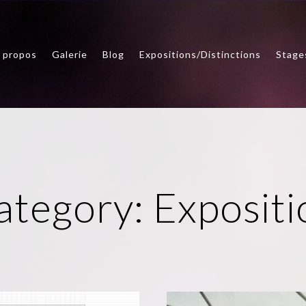
 propos
Galerie
Blog
Expositions/Distinctions
Stage
ategory:
Expositi