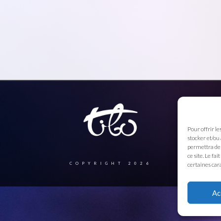
Pour offrir le
stocker et/ou
permettra de 
ce site. Le fa
certaines cara
COPYRIGHT 2026
Ac