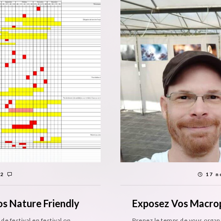
2
17 n
os Nature Friendly
Exposez Vos Macro
de festival en festival on
Prenez le temps de vous organi