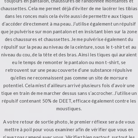
toujours en pantalon, chaussures de randonnée montantes et
chaussettes. Cela me permet déjà d’éviter de me lacérer les tibias
dans les ronces mais cela évite aussi de permettre aux tiques
d’accéder directement à ma peau. J’utilise également un répulsif
que je pulvérise sur mon pantalon et en insistant bien sur la zone
des chaussures et chaussettes. Je me pulvérise également du
répulsif sur la peau au niveau de la ceinture, sous le t-shirt et au
niveau du cou, de la tête et des bras. Ainsi les tiques qui auraient
eu le temps de remonter le pantalon ou mon t-shirt, se
retrouvent sur une peau couverte d’une substance répulsive
qu’elles ne reconnaissent pas comme un site de morsure
potentiel. Cela m’est d’ailleurs arrivé plusieurs fois d’avoir une
tique en train de me marcher dessus sans s’accrocher. J’utilise un
répulsif contenant 50% de DEET, efficace également contre les
moustiques.
A votre retour de sortie photo, le premier réflexe sera de vous
mettre à poil pour vous examiner afin de vérifier que vous en
n’avez pas ramené avec vous. Vérifiez bien partout, surtout les