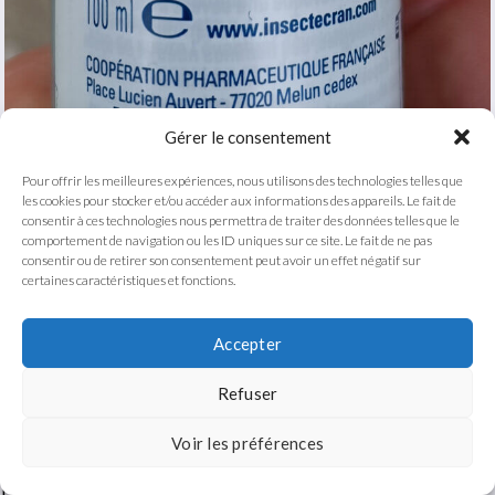
Gérer le consentement
Le DEET à une concentration d’au moins 50%, actuellement ma
Pour offrir les meilleures expériences, nous utilisons des technologies telles que
seule solution contre les tiques et moustiques.
les cookies pour stocker et/ou accéder aux informations des appareils. Le fait de
consentir à ces technologies nous permettra de traiter des données telles que le
comportement de navigation ou les ID uniques sur ce site. Le fait de ne pas
Par contre il faut faire attention en cas de forte chaleur ;
consentir ou de retirer son consentement peut avoir un effet négatif sur
l’efficacité du répulsif diminue au bout d’une à deux heures,
certaines caractéristiques et fonctions.
obligeant à se pulvériser partout à nouveau. Vous vous en
rendez assez vite compte lorsque l’efficacité diminue. Pensez à
Accepter
retirer vos lunettes et montre, et éloignez votre matériel photo,
lorsque vous vous en appliquez. La substance réagit avec le
Refuser
plastique.
Voir les préférences
Un terrain dangereux :