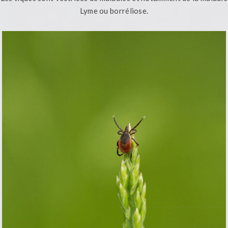
Lyme ou borréliose.